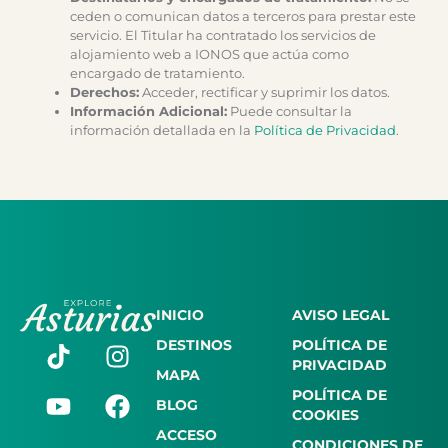
ceden o comunican datos a terceros para prestar este
servicio. El Titular ha contratado los servicios de
alojamiento web a IONOS que actúa como
encargado de tratamiento.
Derechos:
Acceder, rectificar y suprimir los datos.
Información Adicional:
Puede consultar la
información detallada en la
Política de Privacidad
.
INICIO
AVISO LEGAL
DESTINOS
POLÍTICA DE
PRIVACIDAD
MAPA
POLÍTICA DE
BLOG
COOKIES
ACCESO
CONDICIONES DE