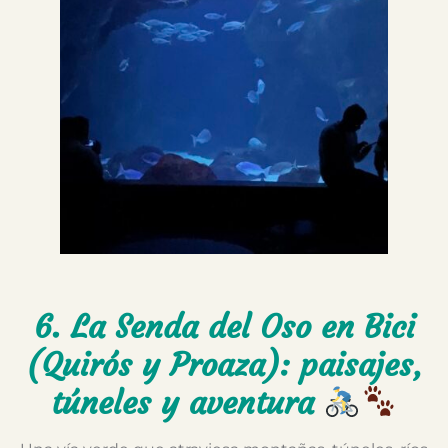
6. La Senda del Oso en Bici
(Quirós y Proaza): paisajes,
túneles y aventura